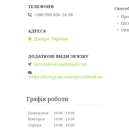
Спосо
+380 (98) 830-24-38
Про
Піс
Опл
Дніпро, Україна
specialbook.ua@gmail.com
https://instagram.com/specialbook.ua
Графік роботи
Понеділок
10:00
19:00
Вівторок
10:00
19:00
Середа
10:00
19:00