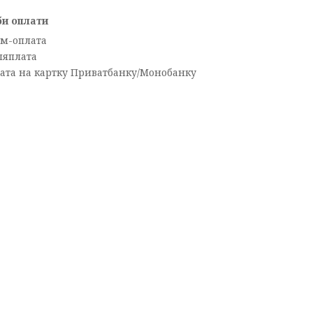
би оплати
м-оплата
ляплата
ата на картку Приватбанку/Монобанку