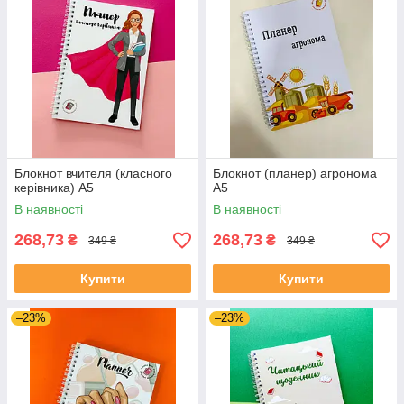
Блокнот вчителя (класного
Блокнот (планер) агронома
керівника) А5
А5
В наявності
В наявності
268,73
268,73
₴
₴
349 ₴
349 ₴
Купити
Купити
–23%
–23%