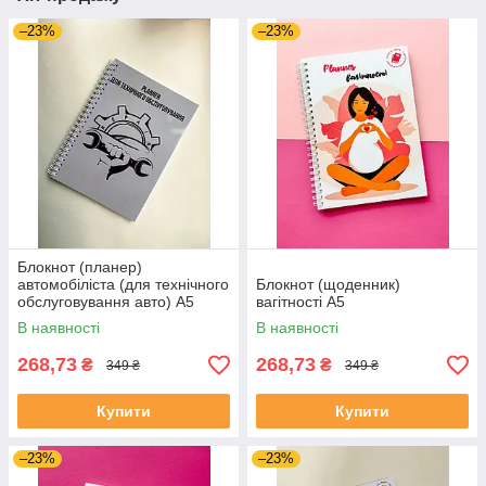
–23%
–23%
Блокнот (планер)
автомобіліста (для технічного
Блокнот (щоденник)
обслуговування авто) А5
вагітності А5
В наявності
В наявності
268,73
268,73
₴
₴
349 ₴
349 ₴
Купити
Купити
–23%
–23%