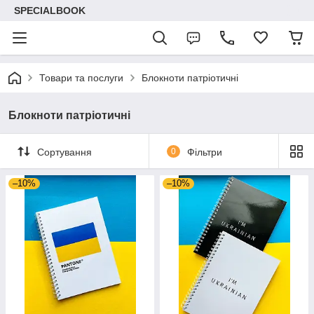
SPECIALBOOK
Товари та послуги
Блокноти патріотичні
Блокноти патріотичні
Сортування
0
Фільтри
–10%
–10%