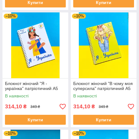
Купити
Купити
–10%
–10%
Блокнот жіночий "Я -
Блокнот жіночий "В чому моя
українка" патріотичний А5
суперсила" патріотичний А5
В наявності
В наявності
314,10
314,10
₴
₴
349 ₴
349 ₴
Купити
Купити
–10%
–10%