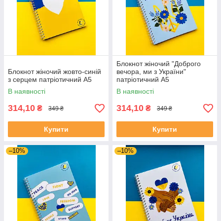
Блокнот жіночий "Доброго
Блокнот жіночий жовто-синій
вечора, ми з України"
з серцем патріотичний А5
патріотичний А5
В наявності
В наявності
314,10
314,10
₴
₴
349 ₴
349 ₴
Купити
Купити
–10%
–10%