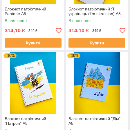
Блокнот патріотичний
Блокнот патріотичний Я
Pantone А5
українець (I'm ukrainian) А5
В наявності
В наявності
314,10
314,10
₴
₴
349 ₴
349 ₴
Купити
Купити
–10%
–10%
Блокнот патріотичний
Блокнот патріотичний "Дім"
"Патрон" А5
А5