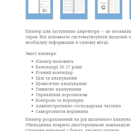
Планер для заступника директора — це незамінн
справ. Він допомагає систематизувати щоденні о
необхідну інформацію в одному місці.
Зміст планера:
Планер належить
Календарі 26-27 роки
Річний календар
Цілі та планування
Щомісячне планування
Тижневе планування
Управління персоналом
Контроль та перевірка
Адміністративно-господарська частина
Саморозвиток керівника
Планер розрахований на рік щоденного планува
Обкладинка покрита двосторонньою ламінацією в
Сторінки виконані з білого, якісного паперу.