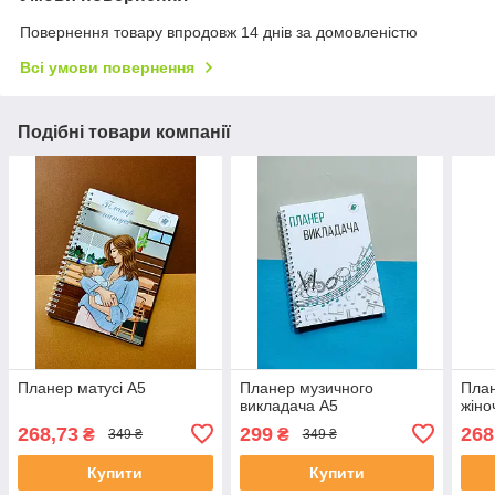
Повернення товару впродовж 14 днів за домовленістю
Всі умови повернення
Подібні товари компанії
Планер матусі А5
Планер музичного
План
викладача А5
жіно
268,73
299
268
₴
₴
349 ₴
349 ₴
Купити
Купити