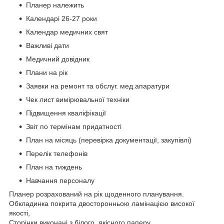
Планер належить
Календарі 26-27 роки
Календар медичних свят
Важливі дати
Медичний довідник
Плани на рік
Заявки на ремонт та обслуг. мед.апаратури
Чек лист вимірювальної техніки
Підвищення кваліфікації
Звіт по термінам придатності
План на місяць (перевірка документації, закупівлі)
Перелік телефонів
План на тиждень
Навчання персоналу
Планер розрахований на рік щоденного планування.
Обкладинка покрита двосторонньою ламінацією високої
якості,
Сторінки виконані з білого, якісного паперу.