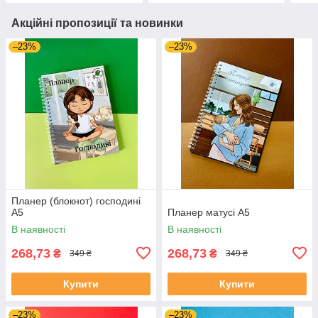
Акційні пропозиції та новинки
–23%
–23%
Планер (блокнот) господині
А5
Планер матусі А5
В наявності
В наявності
268,73
268,73
₴
₴
349 ₴
349 ₴
Купити
Купити
–23%
–23%