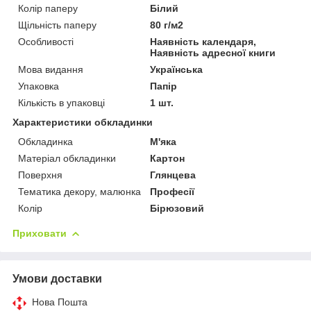
Колір паперу
Білий
Щільність паперу
80 г/м2
Особливості
Наявність календаря,
Наявність адресної книги
Мова видання
Українська
Упаковка
Папір
Кількість в упаковці
1 шт.
Характеристики обкладинки
Обкладинка
М'яка
Матеріал обкладинки
Картон
Поверхня
Глянцева
Тематика декору, малюнка
Професії
Колір
Бірюзовий
Приховати
Умови доставки
Нова Пошта