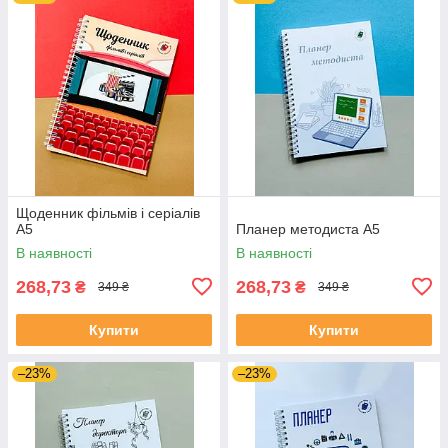
Щоденник фільмів і серіалів
А5
Планер методиста А5
В наявності
В наявності
268,73
268,73
₴
₴
349 ₴
349 ₴
Купити
Купити
–23%
–23%