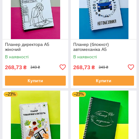
Планер директора А5
Планер (блокнот)
жіночий
автомеханіка А5
В наявності
В наявності
268,73
268,73
₴
₴
349 ₴
349 ₴
Купити
Купити
–23%
–23%