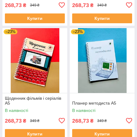
268,73
268,73
₴
₴
349 ₴
349 ₴
Купити
Купити
–23%
–23%
Щоденник фільмів і серіалів
А5
Планер методиста А5
В наявності
В наявності
268,73
268,73
₴
₴
349 ₴
349 ₴
Купити
Купити