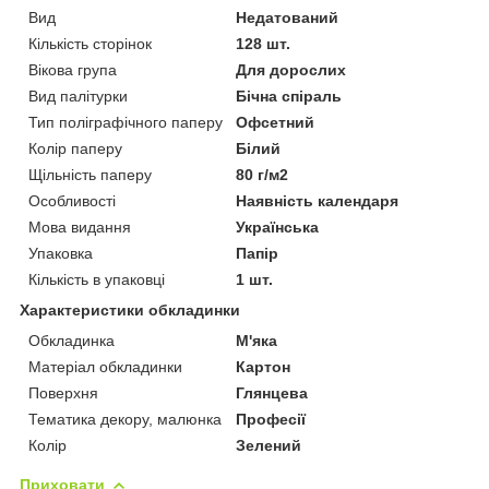
Вид
Недатований
Кількість сторінок
128 шт.
Вікова група
Для дорослих
Вид палітурки
Бічна спіраль
Тип поліграфічного паперу
Офсетний
Колір паперу
Білий
Щільність паперу
80 г/м2
Особливості
Наявність календаря
Мова видання
Українська
Упаковка
Папір
Кількість в упаковці
1 шт.
Характеристики обкладинки
Обкладинка
М'яка
Матеріал обкладинки
Картон
Поверхня
Глянцева
Тематика декору, малюнка
Професії
Колір
Зелений
Приховати