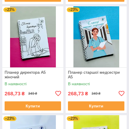
–23%
–23%
Планер директора А5
Планер старшої медсестри
жіночий
А5
В наявності
В наявності
268,73
268,73
₴
₴
349 ₴
349 ₴
Купити
Купити
–23%
–23%