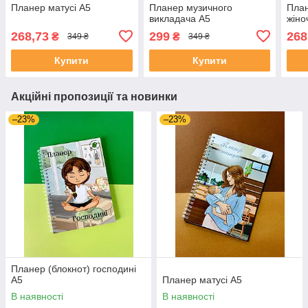
Планер матусі А5
Планер музичного
План
викладача А5
жіно
268,73
299
268
₴
₴
349 ₴
349 ₴
Купити
Купити
Акційні пропозиції та новинки
–23%
–23%
Планер (блокнот) господині
А5
Планер матусі А5
В наявності
В наявності