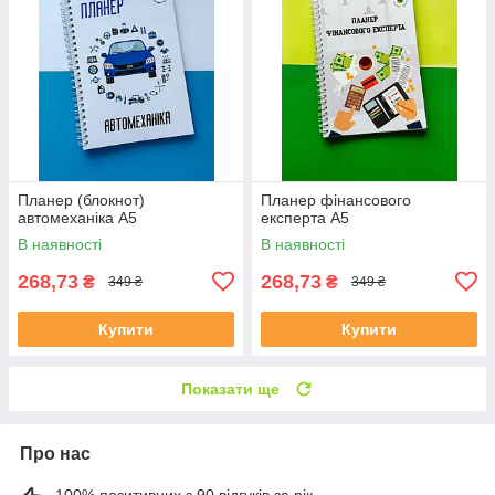
Планер (блокнот)
Планер фінансового
автомеханіка А5
експерта А5
В наявності
В наявності
268,73
268,73
₴
₴
349 ₴
349 ₴
Купити
Купити
Показати ще
Про нас
100% позитивних з 90 відгуків за рік