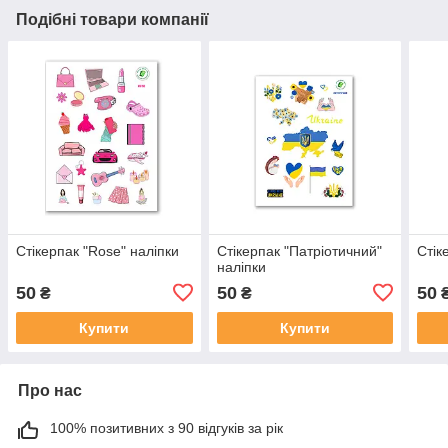
Подібні товари компанії
Стікерпак "Rose" наліпки
Стікерпак "Патріотичний"
Стік
наліпки
50
50
50
₴
₴
Купити
Купити
Про нас
100% позитивних з 90 відгуків за рік