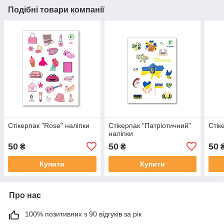
Подібні товари компанії
Стікерпак "Rose" наліпки
Стікерпак "Патріотичний"
Стік
наліпки
50
50
50
₴
₴
Купити
Купити
Про нас
100% позитивних з 90 відгуків за рік