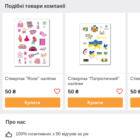
Подібні товари компанії
Стікерпак "Rose" наліпки
Стікерпак "Патріотичний"
Стік
наліпки
50
50
50
₴
₴
Купити
Купити
Про нас
100% позитивних з 90 відгуків за рік