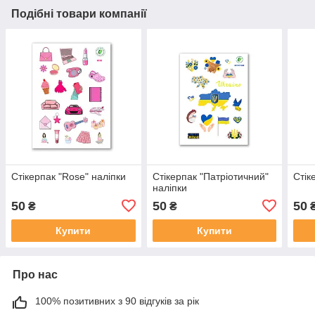
Подібні товари компанії
Стікерпак "Rose" наліпки
Стікерпак "Патріотичний"
Стік
наліпки
50
50
50
₴
₴
Купити
Купити
Про нас
100% позитивних з 90 відгуків за рік