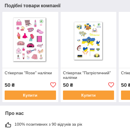
Подібні товари компанії
Стікерпак "Rose" наліпки
Стікерпак "Патріотичний"
Стік
наліпки
50
50
50
₴
₴
Купити
Купити
Про нас
100% позитивних з 90 відгуків за рік