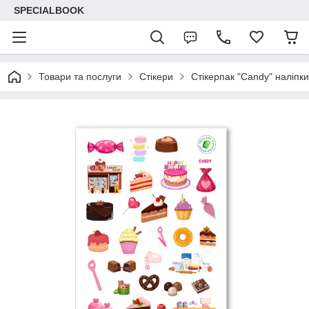
SPECIALBOOK
Товари та послуги
Стікери
Стікерпак "Candy" наліпки