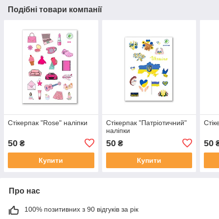
Подібні товари компанії
Стікерпак "Rose" наліпки
Стікерпак "Патріотичний"
Стік
наліпки
50
50
50
₴
₴
Купити
Купити
Про нас
100% позитивних з 90 відгуків за рік