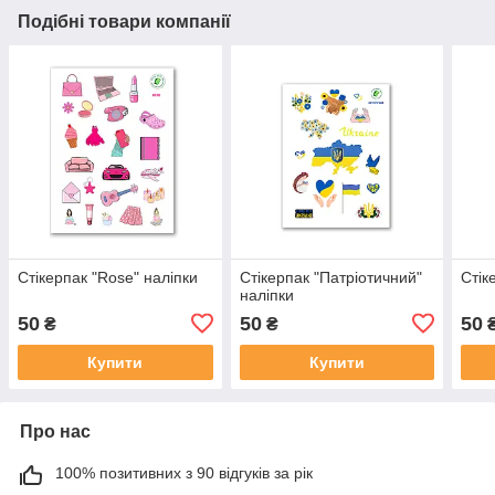
Подібні товари компанії
Стікерпак "Rose" наліпки
Стікерпак "Патріотичний"
Стік
наліпки
50
50
50
₴
₴
Купити
Купити
Про нас
100% позитивних з 90 відгуків за рік