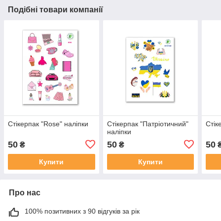
Подібні товари компанії
Стікерпак "Rose" наліпки
Стікерпак "Патріотичний"
Стік
наліпки
50
50
50
₴
₴
Купити
Купити
Про нас
100% позитивних з 90 відгуків за рік