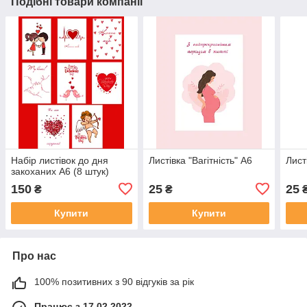
Подібні товари компанії
Набір листівок до дня
Листівка "Вагітність" А6
Лист
закоханих А6 (8 штук)
150
25
25
₴
₴
Купити
Купити
Про нас
100% позитивних з 90 відгуків за рік
Працює з 17.02.2022