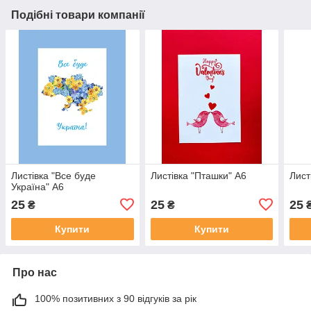
Подібні товари компанії
Листівка "Все буде
Листівка "Пташки" А6
Лист
Україна" А6
25
25
25
₴
₴
Купити
Купити
Про нас
100% позитивних з 90 відгуків за рік