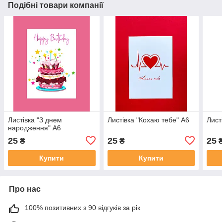
Подібні товари компанії
Листівка "З днем
Листівка "Кохаю тебе" А6
Лист
народження" А6
25
25
25
₴
₴
Купити
Купити
Про нас
100% позитивних з 90 відгуків за рік