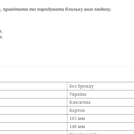
я, привітати та порадувати близьку вам людину.
к.
я.
Без бренду
Україна
Класична
Картон
105 мм
148 мм