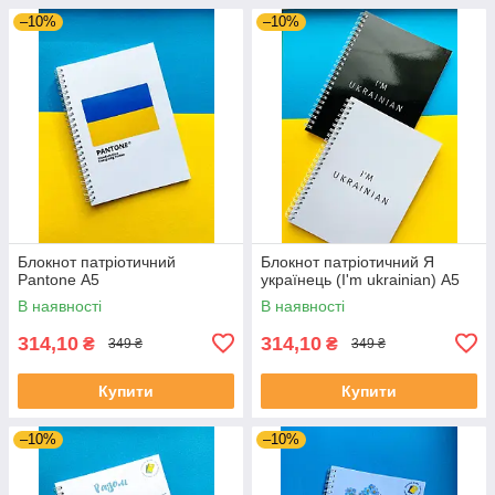
–10%
–10%
Блокнот патріотичний
Блокнот патріотичний Я
Pantone А5
українець (I'm ukrainian) А5
В наявності
В наявності
314,10
314,10
₴
₴
349 ₴
349 ₴
Купити
Купити
–10%
–10%