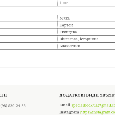
1 шт.
М'яка
Картон
Глянцева
Військова, історична
Блакитний
specialbook.ua@gmail.
 (98) 830-24-38
Instagram
https://instagram.c